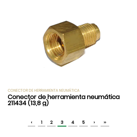
CONECTOR DE HERRAMIENTA NEUMÁTICA
Conector de herramienta neumática
211434 (13,8 g)
‹
1
2
3
4
5
›
››